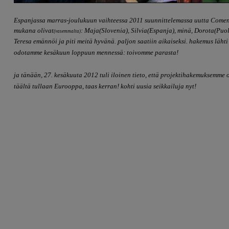
Espanjassa marras-joulukuun vaihteessa 2011 suunnittelemassa uutta Comen
mukana olivat
: Maja(Slovenia), Silvia(Espanja), minä, Dorota(Puol
(vasemmalta)
Teresa emännöi ja piti meitä hyvänä. paljon saatiin aikaiseksi. hakemus lähti
odotamme kesäkuun loppuun mennessä: toivomme parasta!
ja tänään, 27. kesäkuuta 2012 tuli iloinen tieto, että projektihakemuksemme 
täältä tullaan Eurooppa, taas kerran! kohti uusia seikkailuja nyt!