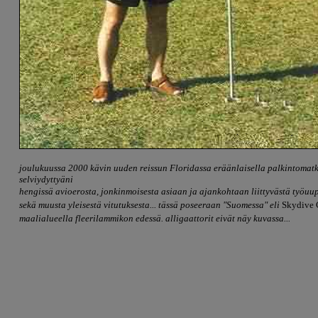
joulukuussa 2000 kävin uuden reissun Floridassa
eräänlaisella palkintomat
selviydyttyäni
hengissä avioerosta, jonkinmoisesta asiaan ja ajankohtaan liittyvästä työu
sekä muusta yleisestä vitutuksesta... tässä poseeraan "Suomessa" eli
Skydive 
maalialueella fleerilammikon edessä. alligaattorit eivät näy kuvassa...