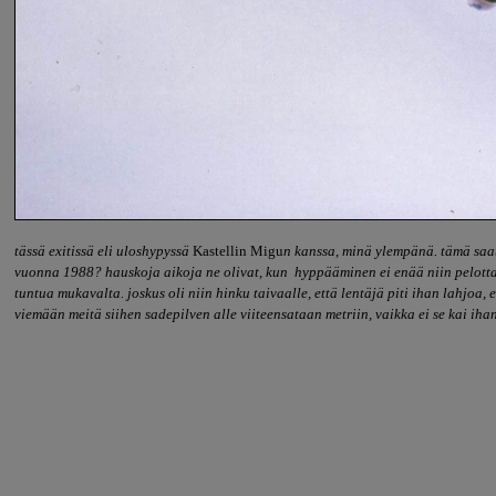
tässä exitissä eli uloshypyssä
Kastellin Migu
n kanssa, minä ylempänä. tämä saat
vuonna 1988? hauskoja aikoja ne olivat, kun hyppääminen ei enää niin pelott
tuntua mukavalta. joskus oli niin hinku taivaalle, että lentäjä piti ihan lahjoa, e
viemään meitä siihen sadepilven alle viiteensataan metriin, vaikka ei se kai ihan l