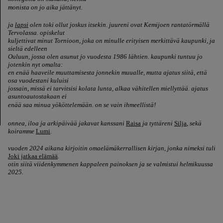
monista on jo aika jättänyt.
ja
lapsi
olen toki ollut joskus itsekin. juureni ovat Kemijoen rantatörmällä
Tervolassa. opiskelut
kuljettivat minut Tornioon, joka on minulle erityisen merkittävä kaupunki, ja
sieltä edelleen
Ouluun, jossa olen asunut jo vuodesta 1986 lähtien. kaupunki tuntuu jo
jotenkin nyt omalta:
en enää haaveile muuttamisesta jonnekin muualle, mutta ajatus siitä, että
osa vuodestani kuluisi
jossain, missä ei tarvitsisi kolata lunta, alkaa vähitellen miellyttää. ajatus
asuntoautostakaan ei
enää saa minua yököttelemään
. on se vain ihmeellistä!
onnea, iloa ja
arkipäivää jakavat kanssani
Raisa
ja tyttäreni
Silja
,
sekä
koiramme
Lumi
.
vuoden 2024 aikana kirjoitin omaelämäkerrallisen kirjan, jonka nimeksi tuli
Joki jatkaa elämää
.
otin siitä viidenkymmenen kappaleen painoksen ja se valmistui helmikuussa
2025.