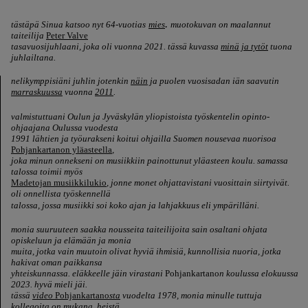
.
tästäpä Sinua katsoo nyt 64-
vuotias
mies
muotokuvan on maalannut
taiteilija
Peter Valve
tasavuosijuhlaani, joka oli vuonna 2021. tässä kuvassa
minä ja tytöt
tuona
juhlailtana.
nelikymppisiäni juhlin jotenkin
näin
ja
puolen
vuosisadan iän saavutin
marraskuussa
vuonna
2011
.
valmistuttuani Oulun ja Jyväskylän yliopistoista työskentelin opinto-
ohjaajana Oulussa vuodesta
1991 lähtien ja työurakseni koitui
ohjailla Suomen nousevaa nuorisoa
Pohjankartanon yläasteella
,
joka minun onnekseni on musiikkiin painottunut
yläasteen koulu. samassa
talossa toimii myös
Madetojan musiikkilukio
, jonne monet ohjattavistani vuosittain siirtyivät.
oli onnellista työskennellä
talossa, jossa musiikki soi koko ajan ja lahjakkuus eli ympärilläni.
monia suuruuteen saakka nousseita taiteilijoita sain osaltani ohjata
opiskeluun ja elämään ja monia
muita, jotka vain muutoin olivat hyviä ihmisiä, kunnollisia nuoria, jotka
hakivat oman paikkansa
yhteiskunnassa. eläkkeelle jäin virastani
Pohjankartano
n koulussa elokuussa
2023. hyvä mieli jäi.
tässä
video
Pohjankartano
sta
vuodelta 1978, monia minulle tuttuja
kollegoita on mukana, heistä