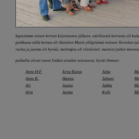
t
apasimme toisen kerran kirjoitusten jälkeen. edellisestä kerrasta oli ku
paikkana tällä kertaa oli Alatalon Matin ylläpitämä entinen Tervolan ty
ruoka ja juoma oli hyvää; molempia oli riittävästi. mainiot jatkot meetwur
paikalla olivat itseni lisäksi ainakin seuraavat, hyvät ihmiset:
Anne H-F.
Eeva-Kaisa
Juha
Ma
Anne K.
Hannu
Juhani
Ma
Ari
Jaana
Jukka
Ma
Arja
Jarmo
Kylli
Mi